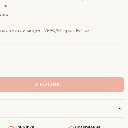
ні.
живо
параметри моделі: 78/61/91, зріст 167 см
У КОШИК
Примірка
Повернення