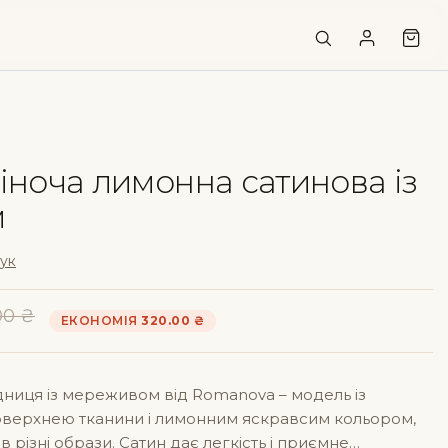
іноча лимонна сатинова із
м
гук
00
₴
ЕКОНОМІЯ
320.00
₴
ниця із мереживом від Romanova – модель із
верхнею тканини і лимонним яскравсим кольором,
в різні образи. Сатин дає легкість і приємне