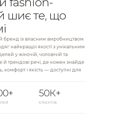
й fashion-
й шиє те, що
мі
 бренд із власним виробництвом
одяг найкращої якості з унікальним
лей у жіночій, чоловічій та
і й трендові речі, де кожен знайде
ь, комфорт і якість — доступні для
00+
50К+
ЛЕЙ
КЛІЄНТІВ