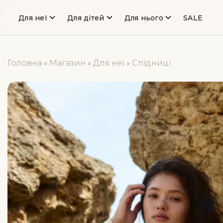
Для неї
Для дітей
Для нього
SALE
Головна
»
Магазин
»
Для неї
»
Спідниці