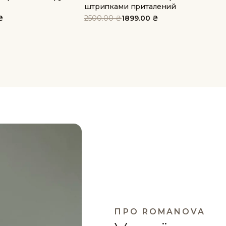
штрипками приталений
Оригінальна
Поточна
₴
2500.00
₴
1899.00
₴
ціна:
ціна:
2500.00 ₴.
1899.00 ₴.
ПРО ROMANOVA