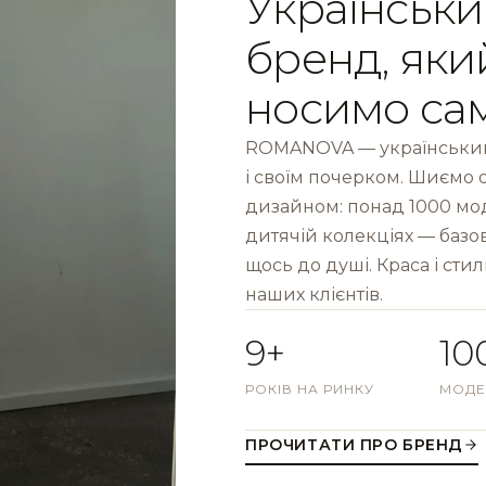
Українськи
бренд, яки
носимо са
ROMANOVA — український
і своїм почерком. Шиємо 
дизайном: понад 1000 моде
дитячій колекціях — базов
щось до душі. Краса і стил
наших клієнтів.
9+
10
РОКІВ НА РИНКУ
МОДЕ
ПРОЧИТАТИ ПРО БРЕНД