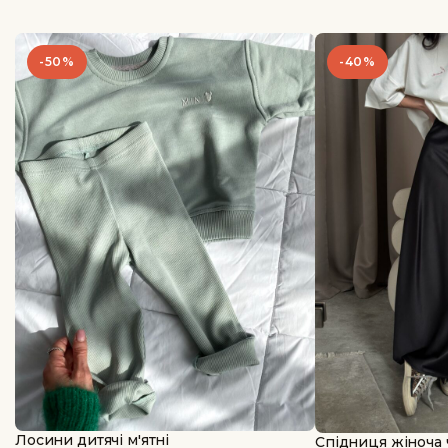
-50%
-40%
Лосини дитячі м'ятні
Спідниця жіноча 