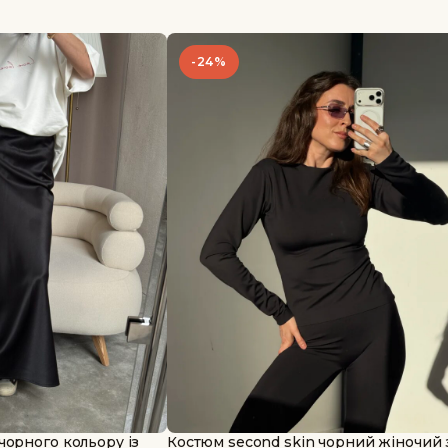
-24%
чорного кольору із
Костюм second skin чорний жіночий 