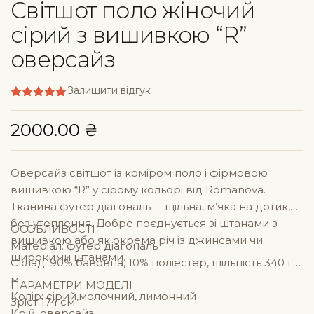
Світшот поло жіночий
сірий з вишивкою “R”
оверсайз
Залишити відгук
Оцінено в
5
з 5
2000.00
₴
Оверсайз світшот із коміром поло і фірмовою
вишивкою “R” у сірому кольорі від Romanova.
Тканина футер діагональ – щільна, м’яка на дотик,
без утеплення. Добре поєднується зі штанами з
ОСОБЛИВОСТІ
вишивкою або як окрема річ із джинсами чи
Матеріал: футер діагональ
широкими штанами.
Склад: 90% бавовна, 10% поліестер, щільність 340 г/
м
ПАРАМЕТРИ МОДЕЛІ
Колір: сірий,молочний, лимонний
Зріст 174 см
Крій: оверсайз