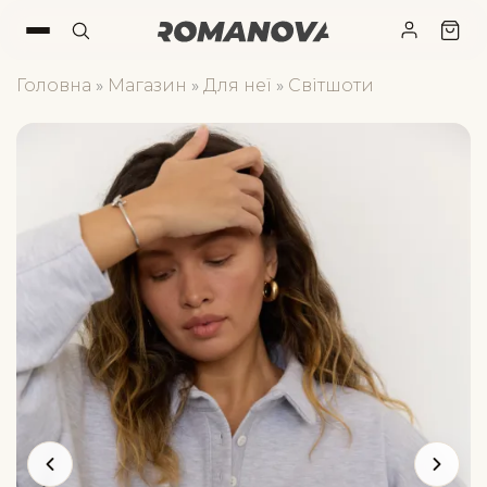
Головна
»
Магазин
»
Для неї
»
Світшоти