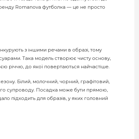
 бренду Romanova футболка — це не просто
онкурують з іншими речами в образі, тому
уарами. Така модель створює чисту основу,
ією річчю, до якої повертаються найчастіше.
езону. Білий, молочний, чорний, графітовий,
ного супроводу. Посадка може бути прямою,
ало підходить для образів, у яких головний