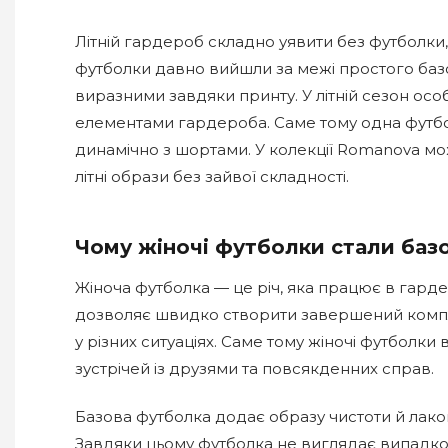
Літній гардероб складно уявити без футболки,
футболки давно вийшли за межі простого базо
виразними завдяки принту. У літній сезон особ
елементами гардероба. Саме тому одна футбо
динамічно з шортами. У колекції Romanova можн
літні образи без зайвої складності.
Чому жіночі футболки стали баз
Жіноча футболка — це річ, яка працює в гард
дозволяє швидко створити завершений комплект
у різних ситуаціях. Саме тому жіночі футболк
зустрічей із друзями та повсякденних справ.
Базова футболка додає образу чистоти й лакон
Завдяки цьому футболка не виглядає випадков