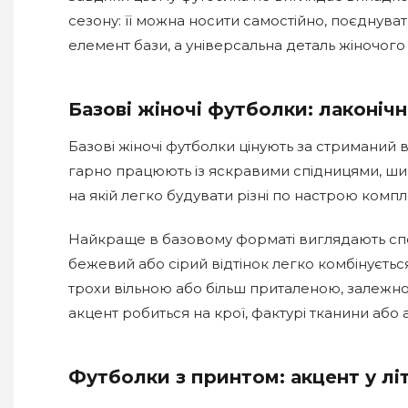
сезону: її можна носити самостійно, поєднув
елемент бази, а універсальна деталь жіночог
Базові жіночі футболки: лаконічн
Базові жіночі футболки цінують за стриманий в
гарно працюють із яскравими спідницями, ши
на якій легко будувати різні по настрою компл
Найкраще в базовому форматі виглядають спокі
бежевий або сірий відтінок легко комбінуєть
трохи вільною або більш приталеною, залежно 
акцент робиться на крої, фактурі тканини або 
Футболки з принтом: акцент у лі