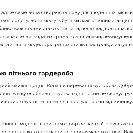
 адже саме вона створює основу для щоденних, міських 
вого одягу: вони можуть бути мінімалістичними, акцен
ливо важливими стають тканина, посадка, довжина, колір
лка може виглядати стримано зі штанами, невимушено 
а знайти моделі для різних стилів і настроїв, а актуаль
ою літнього гардероба
еробі майже щодня. Вона не перевантажує образ, добре
. Улітку особливо цінується одяг, який не сковує рухі
и використовують не лише для прогулянок чи відпочинку,
ічності, модель з принтом створює настрій, а oversize
ою деталлю, а стає частиною продуманого стилю. Важли