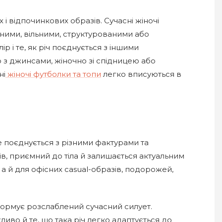
і відпочинкових образів. Сучасні жіночі
тними, вільними, структурованими або
 і те, як річ поєднується з іншими
з джинсами, жіночно зі спідницею або
ні
жіночі футболки та топи
легко вписуються в
 поєднується з різними фактурами та
в, приємний до тіла й залишається актуальним
 а й для офісних casual-образів, подорожей,
 формує розслаблений сучасний силует.
во й те, що така річ легко адаптується до