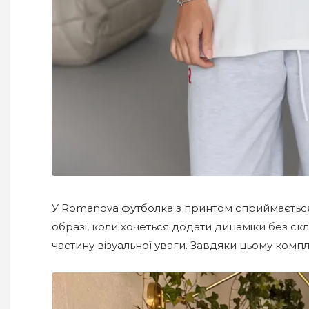
У Romanova футболка з принтом сприймається
образі, коли хочеться додати динаміки без с
частину візуальної уваги. Завдяки цьому комп