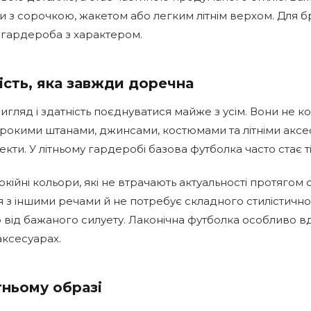
ати з сорочкою, жакетом або легким літнім верхом. Для
о гардероба з характером.
ість, яка завжди доречна
игляд і здатність поєднуватися майже з усім. Вони не к
рокими штанами, джинсами, костюмами та літніми аксес
екти. У літньому гардеробі базова футболка часто стає т
йні кольори, які не втрачають актуальності протягом с
ся з іншими речами й не потребує складного стилістич
від бажаного силуету. Лаконічна футболка особливо вд
аксесуарах.
тньому образі