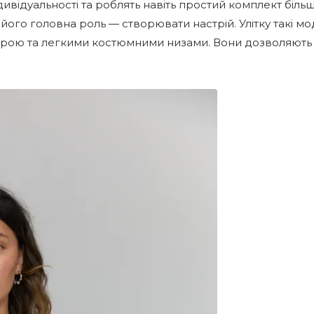
ивідуальності та роблять навіть простий комплект біль
 його головна роль — створювати настрій. Улітку такі м
рою та легкими костюмними низами. Вони дозволяють 