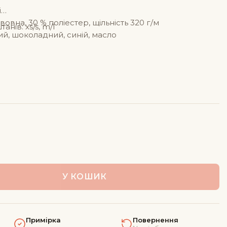
і
вовна, 30 % поліестер, щільність 320 г/м
анів: xs/s, m/l
ий, шоколадний, синій, масло
У КОШИК
Примірка
Повернення