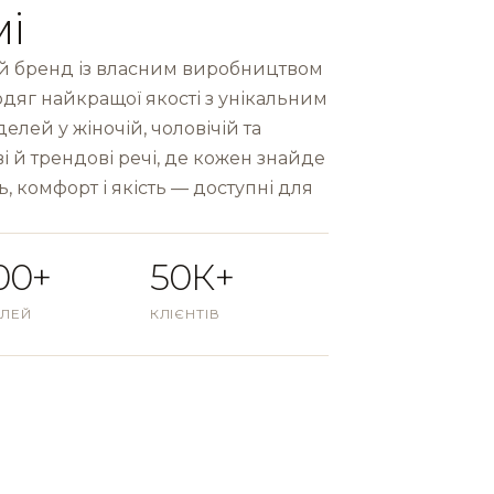
мі
 бренд із власним виробництвом
одяг найкращої якості з унікальним
лей у жіночій, чоловічій та
і й трендові речі, де кожен знайде
ь, комфорт і якість — доступні для
00+
50К+
ЛЕЙ
КЛІЄНТІВ