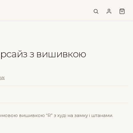
рсайз з вишивкою
гук
мовою вишивкою “R” з худі на замку і штанами.