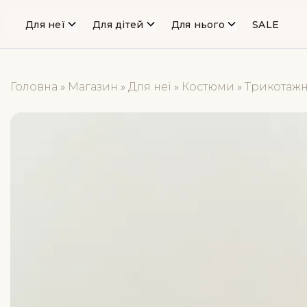
Для неї
Для дітей
Для нього
SALE
Головна
»
Магазин
»
Для неї
»
Костюми
»
Трикотажн