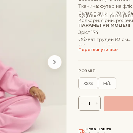
Тканина: футер на фліс
Склад тканини: 70 % ба
Худі one size, розміри шт
Кольори: сірий, рожев
ПАРАМЕТРИ МОДЕЛІ
Зріст 174
Обхват грудей 83 см
Обхват талії 63 см
Переглянути все
Обхват бедер 94 см
На моделі розмір хс/с
РОЗМІР
XS/S
M/L
−
+
Костюм
оверсайз
з
Нова Пошта
вишивкою