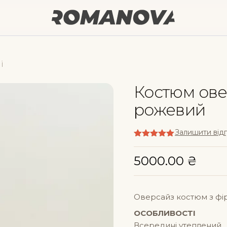
і
Костюм ове
рожевий
Залишити від
Оцінено в
5
з 5
5000.00
₴
Оверсайз костюм з фір
ОСОБЛИВОСТІ
Всередині утеплений