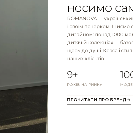
носимо са
ROMANOVA — український
і своїм почерком. Шиємо 
дизайном: понад 1000 моде
дитячій колекціях — базов
щось до душі. Краса і стил
наших клієнтів.
9+
10
РОКІВ НА РИНКУ
МОДЕ
ПРОЧИТАТИ ПРО БРЕНД