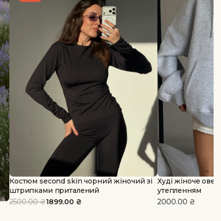
Костюм second skin чорний жіночий зі
Худі жіноче овер
штрипками приталений
утепленням
Оригінальна
Поточна
2500.00
₴
1899.00
₴
2000.00
₴
ціна:
ціна: