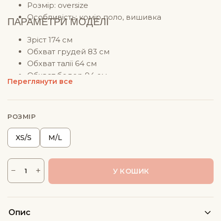
Розмір: oversize
Особливість: комір поло, вишивка
ПАРАМЕТРИ МОДЕЛІ
Зріст 174 см
Обхват грудей 83 см
Обхват талії 64 см
Обхват бедер 94 см
Переглянути все
На моделі розмір хс/с
РОЗМІР
XS/S
M/L
−
+
У КОШИК
Костюм
жіночий
поло
Опис
лимонного