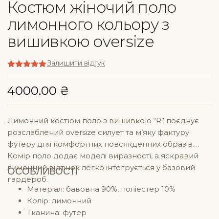
Костюм жіночий поло
лимонного кольору з
вишивкою oversize
Залишити відгук
Оцінено в
5
з 5
4000.00
₴
Лимонний костюм поло з вишивкою “R” поєднує
розслаблений oversize силует та м’яку фактуру
футеру для комфортних повсякденних образів.
Комір поло додає моделі виразності, а яскравий
лимонний відтінок легко інтегрується у базовий
ОСОБЛИВОСТІ
гардероб.
Матеріал: бавовна 90%, поліестер 10%
Колір: лимонний
Тканина: футер