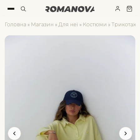
Головна
»
Магазин
»
Для неї
»
Костюми
»
Трикотажн