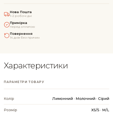
кольору
з
Нова Пошта
1–2 робочі дні
вишивкою
Примірка
oversize
перед оплатою
кількість
Повернення
14 днів без причин
Характеристики
ПАРАМЕТРИ ТОВАРУ
Колір
Лимонний · Молочний · Сірий
Розмір
XS/S · M/L