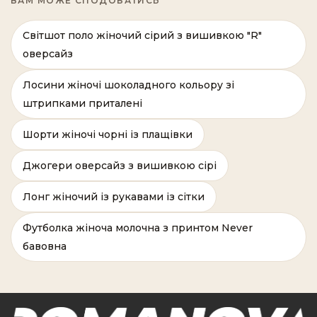
ВАМ МОЖЕ СПОДОБАТИСЬ
Світшот поло жіночий сірий з вишивкою "R"
оверсайз
Лосини жіночі шоколадного кольору зі
штрипками приталені
Шорти жіночі чорні із плащівки
Джогери оверсайз з вишивкою сірі
Лонг жіночий із рукавами із сітки
Футболка жіноча молочна з принтом Never
бавовна