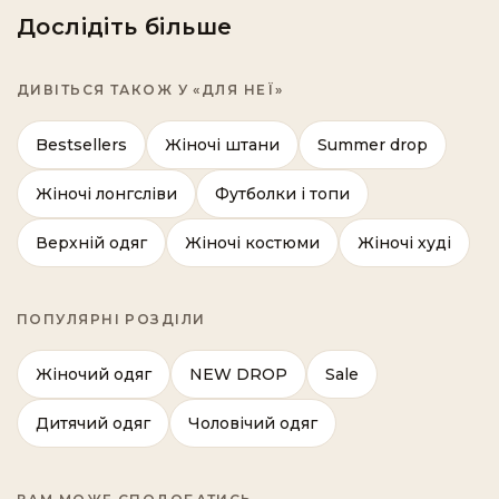
Дослідіть більше
ДИВІТЬСЯ ТАКОЖ У «ДЛЯ НЕЇ»
Bestsellers
Жіночі штани
Summer drop
Жіночі лонгсліви
Футболки і топи
Верхній одяг
Жіночі костюми
Жіночі худі
ПОПУЛЯРНІ РОЗДІЛИ
Жіночий одяг
NEW DROP
Sale
Дитячий одяг
Чоловічий одяг