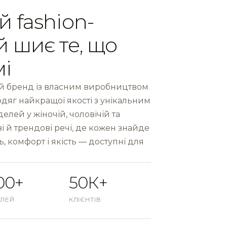
й fashion-
й шиє те, що
мі
 бренд із власним виробництвом
одяг найкращої якості з унікальним
лей у жіночій, чоловічій та
і й трендові речі, де кожен знайде
ь, комфорт і якість — доступні для
00+
50К+
ЛЕЙ
КЛІЄНТІВ