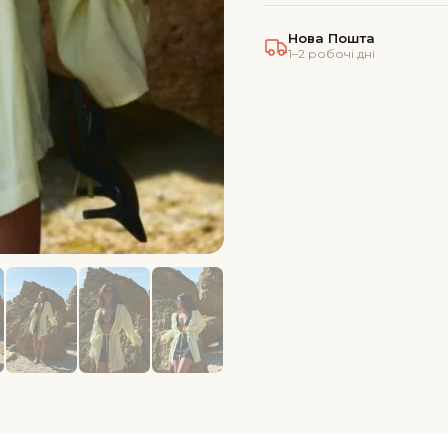
вільний
силует
Нова Пошта
1–2 робочі дні
кількість