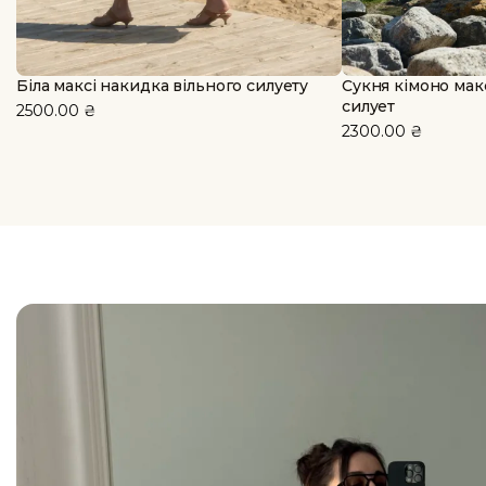
Біла максі накидка вільного силуету
Сукня кімоно мак
силует
2500.00
₴
2300.00
₴