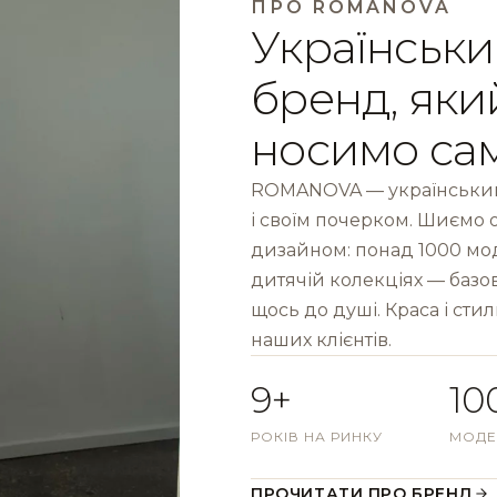
ПРО ROMANOVA
Українськи
бренд, яки
носимо са
ROMANOVA — український
і своїм почерком. Шиємо 
дизайном: понад 1000 моде
дитячій колекціях — базов
щось до душі. Краса і стил
наших клієнтів.
9+
10
РОКІВ НА РИНКУ
МОДЕ
ПРОЧИТАТИ ПРО БРЕНД