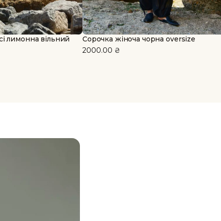
сі лимонна вільний
Сорочка жіноча чорна oversize
2000.00
₴