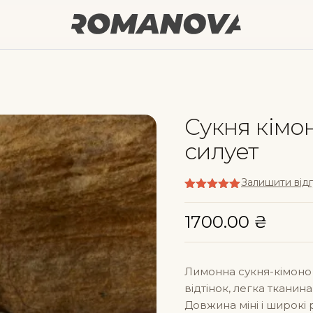
Сукня кімо
силует
Залишити від
Оцінено в
5
з 5
1700.00
₴
Лимонна сукня-кімоно 
відтінок, легка тканин
Довжина міні і широкі 