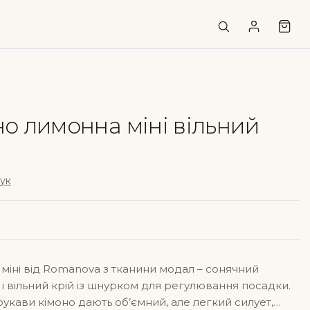
но лимонна міні вільний
гук
міні від Romanova з тканини модал – сонячний
а і вільний крій із шнурком для регулювання посадки.
рукави кімоно дають об’ємний, але легкий силует,