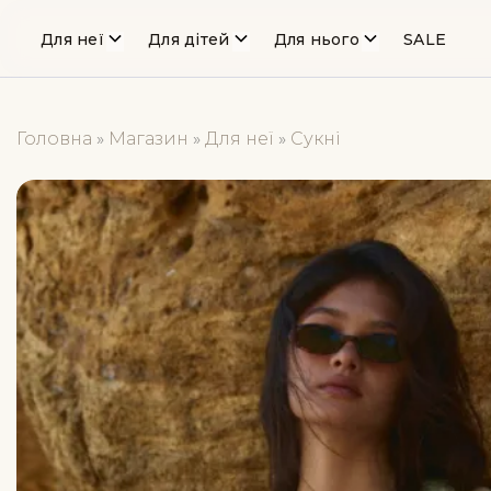
Для неї
Для дітей
Для нього
SALE
Головна
»
Магазин
»
Для неї
»
Сукні