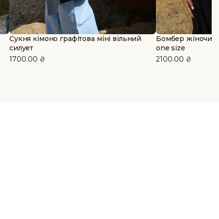
Сукня кімоно графітова міні вільний
Бомбер жіночий 
силует
one size
1700.00
₴
2100.00
₴