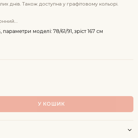
лих днів. Також доступна у графітовому кольорі.
монний
 параметри моделі: 78/61/91, зріст 167 см
У КОШИК